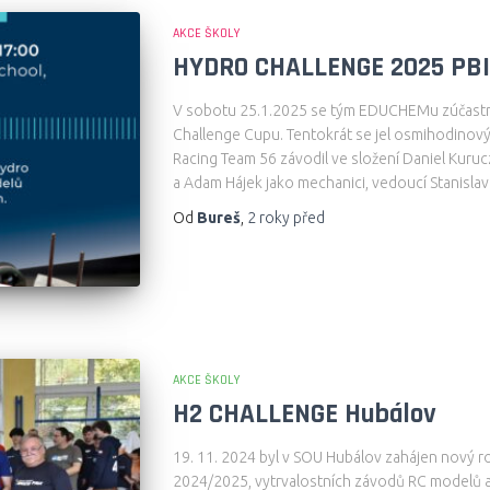
AKCE ŠKOLY
HYDRO CHALLENGE 2025 PBI
V sobotu 25.1.2025 se tým EDUCHEMu zúčastnil
Challenge Cupu. Tentokrát se jel osmihodinový
Racing Team 56 závodil ve složení Daniel Kurucz
a Adam Hájek jako mechanici, vedoucí Stanislav
Od
Bureš
,
2 roky
před
AKCE ŠKOLY
H2 CHALLENGE Hubálov
19. 11. 2024 byl v SOU Hubálov zahájen nov
2024/2025, vytrvalostních závodů RC modelů 