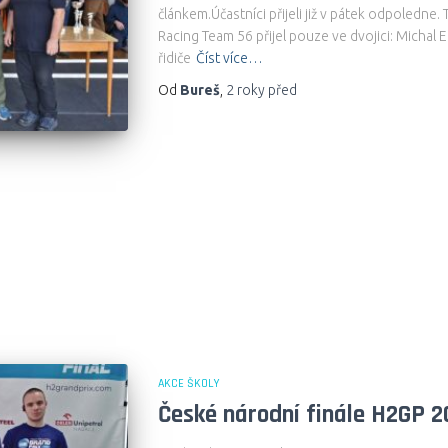
článkem.Účastníci přijeli již v pátek odpoledn
Racing Team 56 přijel pouze ve dvojici: Michal 
řidiče
Číst více…
Od
Bureš
,
2 roky
před
AKCE ŠKOLY
České národní finále H2GP 