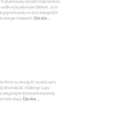
 Trojhalí konalo národní finále Horizon
 vodíkovým palivovým článkem. Je to
se poprvé konalo ve dvou kategoriích.
 energie v bateriích
Číst více…
i do Plzně na závody RC modelů aut s
ý díl seriálu RC Challenge Cupu
 s netypickými dřevěnými mantinely.
ni měli obavy
Číst více…