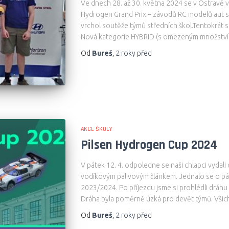
Ve dnech 28. až 30. května 2024 se v Ostravě v
Hydrogen Grand Prix – závodů RC modelů aut s
vrchol soutěže týmů středních škol.Tentokrát 
Nová kategorie HYBRID (s omezeným množstvím
Od
Bureš
,
2 roky
před
AKCE ŠKOLY
Pilsen Hydrogen Cup 2024
V pátek 12. 4. odpoledne se naši chlapci vydal
vodíkovým palivovým článkem. Jednalo se o pát
2023/2024. Po příjezdu jsme si prohlédli dráhu
Dráha byla poměrně úzká pro devět týmů. Všich
Od
Bureš
,
2 roky
před