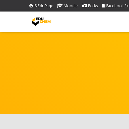
IS EduPage
Moodle
Fotky
Facebook šk