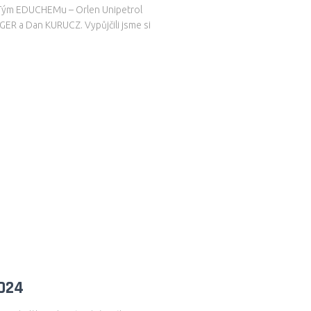
e. Tým EDUCHEMu – Orlen Unipetrol
EGER a Dan KURUCZ. Vypůjčili jsme si
2024