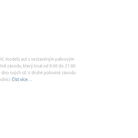
 RC modelů aut s vestavěným palivovým
nil závodu, který trval od 9:00 do 21:00
na dno svých sil. V druhé polovině závodu
dníci
Číst více…