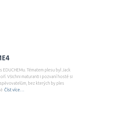
ME4
 ples EDUCHEMu. Tématem plesu byl Jack
oří. Všichni maturanti i pozvaní hosté si
řispěvovatelům, bez kterých by ples
ně
Číst více…