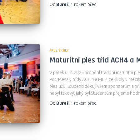
Od
Bureš
,
1 rokem
před
AKCE ŠKOLY
Maturitní ples tříd ACH4 a 
V pátek 6. 2. 2025 proběhl tradiční maturitní
Pot. Plesaly třídy ACH 4 a ME 4 ze školy v Mezib
ples užili. Studenti děkují všem sponzorům a p
nebyl takový, jaký byl.Studentům přejeme hod
Od
Bureš
,
1 rokem
před