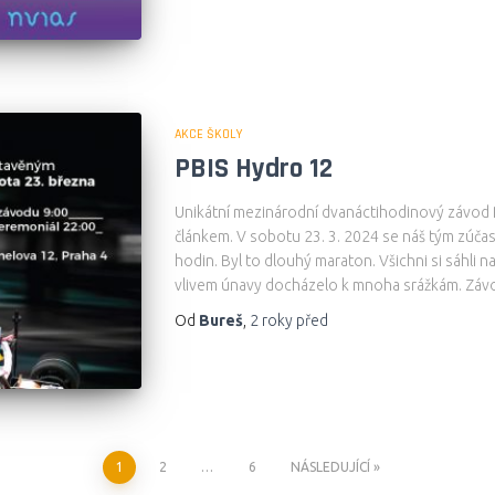
AKCE ŠKOLY
PBIS Hydro 12
Unikátní mezinárodní dvanáctihodinový závod
článkem. V sobotu 23. 3. 2024 se náš tým zúčast
hodin. Byl to dlouhý maraton. Všichni si sáhli 
vlivem únavy docházelo k mnoha srážkám. Závo
Od
Bureš
,
2 roky
před
1
2
…
6
NÁSLEDUJÍCÍ