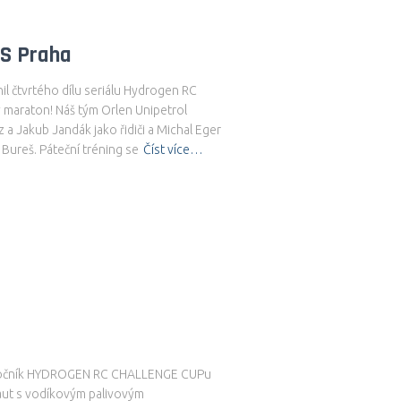
S Praha
 čtvrtého dílu seriálu Hydrogen RC
 maraton! Náš tým Orlen Unipetrol
 a Jakub Jandák jako řidiči a Michal Eger
 Bureš. Páteční tréning se
Číst více…
ý ročník HYDROGEN RC CHALLENGE CUPu
aut s vodíkovým palivovým