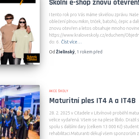
Školní e-shop znovu otevřen
I tento rok pro Vás máme skvělou zprávu. Naše
oblečení plnou mikin, triček, batohů, čepic a d
znovu otevřen a letos obsahuje mnoho novine
https://www.kraloveskoly.cz/educhem/Objednáv
do: 6.
Číst více…
Od
Žielinský
,
1 rokem
před
AKCE ŠKOLY
Maturitní ples IT4 A a IT4B
28. 2. 2025 v Citadele v Litvínově proběhl maturi
velice vydařená. Všem se na plese líbilo. Dražil
spolu s dalšími dary (celkem 13 000 Kč) studen
rehabilitaci.Maturanti děkují všem sponzorům