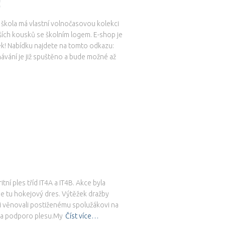
!
 škola má vlastní volnočasovou kolekci
alších kousků se školním logem. E-shop je
k! Nabídku najdete na tomto odkazu:
ání je již spuštěno a bude možné až
tní ples tříd IT4A a IT4B. Akce byla
 se tu hokejový dres. Výtěžek dražby
ti věnovali postiženému spolužákovi na
 za podporo plesu.My
Číst více…