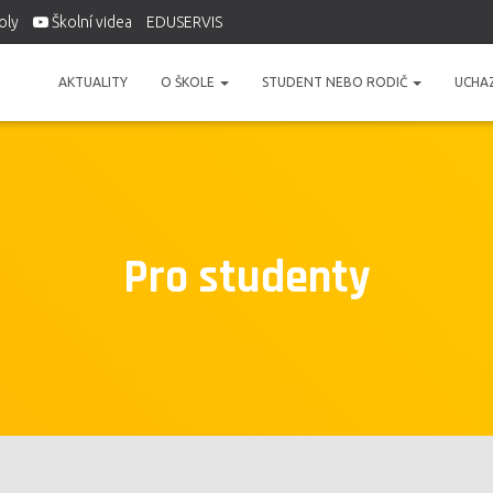
oly
Školní videa
EDUSERVIS
AKTUALITY
O ŠKOLE
STUDENT NEBO RODIČ
UCHA
Pro studenty