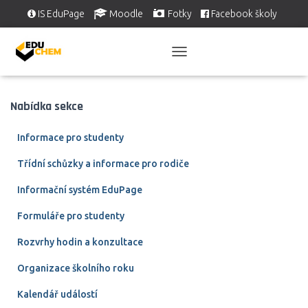
IS EduPage
Moodle
Fotky
Facebook školy
Školní videa
EDUSERVIS
P
Ř
E
P
Nabídka sekce
N
O
Informace pro studenty
U
T
Třídní schůzky a informace pro rodiče
N
A
Informační systém EduPage
V
I
Formuláře pro studenty
G
A
Rozvrhy hodin a konzultace
C
I
Organizace školního roku
Kalendář událostí