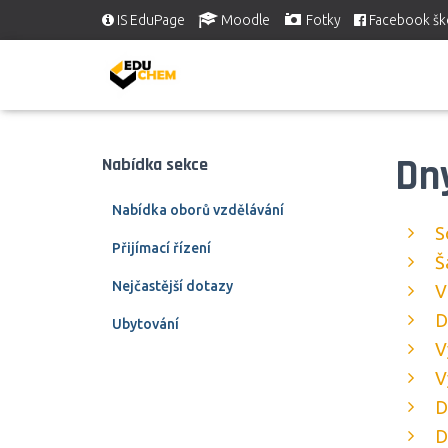
IS EduPage
Moodle
Fotky
Facebook šk
Dn
Nabídka sekce
Nabídka oborů vzdělávání
S
Přijímací řízení
Š
Nejčastější dotazy
V
D
Ubytování
V
V
D
D