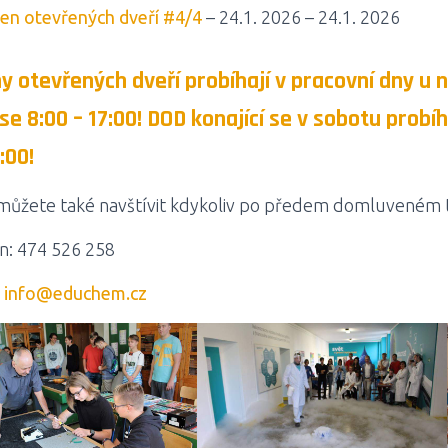
en otevřených dveří #4/4
– 24.1. 2026 – 24.1. 2026
y otevřených dveří probíhají v pracovní dny u 
se 8:00 – 17:00! DOD konající se v sobotu probí
:00!
můžete také navštívit kdykoliv po předem domluveném 
n: 474 526 258
:
info@educhem.cz