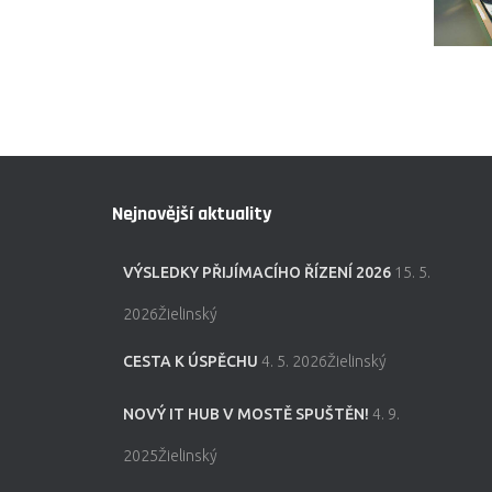
Nejnovější aktuality
VÝSLEDKY PŘIJÍMACÍHO ŘÍZENÍ 2026
15. 5.
2026Žielinský
CESTA K ÚSPĚCHU
4. 5. 2026Žielinský
NOVÝ IT HUB V MOSTĚ SPUŠTĚN!
4. 9.
2025Žielinský