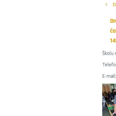
D
Dn
ča
14
Školu 
Telefo
E-mail