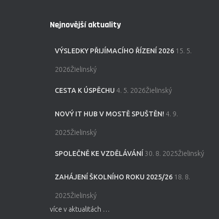
Nejnovější aktuality
VÝSLEDKY PŘIJÍMACÍHO ŘÍZENÍ 2026
15. 5.
2026Žielinský
CESTA K ÚSPĚCHU
4. 5. 2026Žielinský
NOVÝ IT HUB V MOSTĚ SPUŠTĚN!
4. 9.
2025Žielinský
SPOLEČNĚ KE VZDĚLÁVÁNÍ
30. 8. 2025Žielinský
ZAHÁJENÍ ŠKOLNÍHO ROKU 2025/26
18. 8.
2025Žielinský
více v aktualitách …