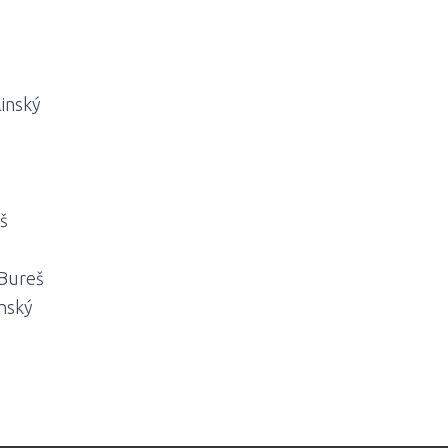
linský
š
9Bureš
inský