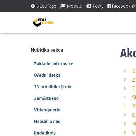
IS EduPage
Moodle
Fotky
Facebook šk
Akc
Nabídka sekce
Základní informace
E
Úřední deska
Z
3D prohlídka školy
T
S
Zaměstnanci
P
Videogalerie
C
Napsali o nás
H
V
Rada školy