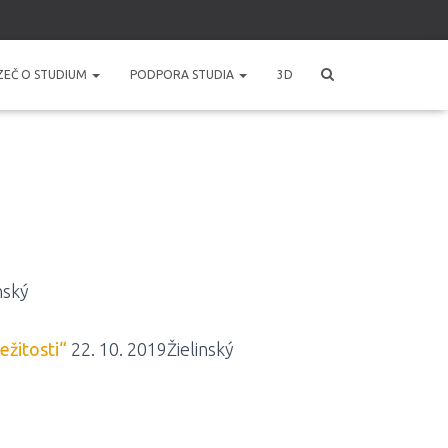
ZEČ O STUDIUM
PODPORA STUDIA
3D
nský
ežitosti“
22. 10. 2019Žielinský