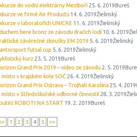
xkurze do vodní elektrárny Meziboří
25. 6. 2019Bureš
xkurze ve firmě Air Products
14. 6. 2019Žielinský
xkurze v laboratořích UNICRE
11. 6. 2019Žielinský
duchem bere bronz ze závodu dračích lodí
10. 6. 2019Žie
raktické závěrečné zkoušky EM 2019
5. 6. 2019Žielinský
antorsport futsal cup
5. 6. 2019Žielinský
yklistický kurz
23. 5. 2019Bureš
orizon Grand Prix 2019 – video ze závodu
2. 5. 2019Bure
. místo v krajském kole SOČ
26. 4. 2019Žielinský
orizon Grand Prix Ostrava – Trojhalí Karolina
25. 4. 201
. místo v Středoškolské odborné činnosti!
28. 3. 2019Žiel
outěž ROBOTI NA START
19. 2. 2019Bureš
<<
1
2
3
4
5
>>