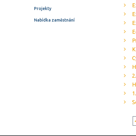
E
Projekty
E
Nabídka zaměstnání
E
E
P
K
C
H
2
H
1
S