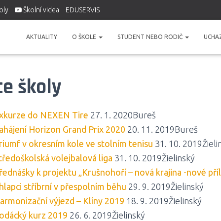
oly
Školní videa
EDUSERVIS
AKTUALITY
O ŠKOLE
STUDENT NEBO RODIČ
UCHA
e školy
xkurze do NEXEN Tire
27. 1. 2020Bureš
ahájení Horizon Grand Prix 2020
20. 11. 2019Bureš
riumf v okresním kole ve stolním tenisu
31. 10. 2019Žieli
tředoškolská volejbalová liga
31. 10. 2019Žielinský
řednášky k projektu „Krušnohoří – nová krajina -nové příl
hlapci stříbrní v přespolním běhu
29. 9. 2019Žielinský
armonizační výjezd – Klíny 2019
18. 9. 2019Žielinský
odácký kurz 2019
26. 6. 2019Žielinský