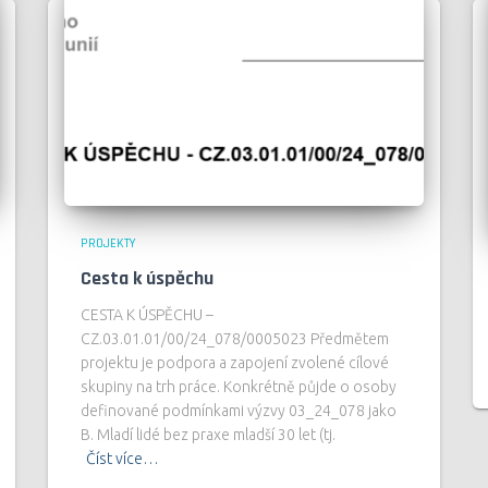
PROJEKTY
Cesta k úspěchu
CESTA K ÚSPĚCHU –
CZ.03.01.01/00/24_078/0005023 Předmětem
projektu je podpora a zapojení zvolené cílové
skupiny na trh práce. Konkrétně půjde o osoby
definované podmínkami výzvy 03_24_078 jako
B. Mladí lidé bez praxe mladší 30 let (tj.
Číst více…