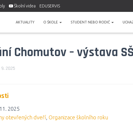
oly
Školní videa
EDUSERVIS
AKTUALITY
O ŠKOLE
STUDENT NEBO RODIČ
UCHA
ní Chomutov – výstava S
. 9. 2025
osti
 11. 2025
ny otevřených dveří
,
Organizace školního roku