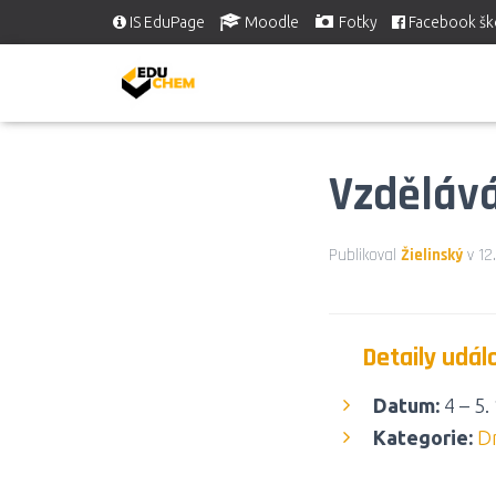
IS EduPage
Moodle
Fotky
Facebook šk
Vzdělává
Publikoval
Žielinský
v
12
Detaily udál
Datum:
4
–
5.
Kategorie:
D