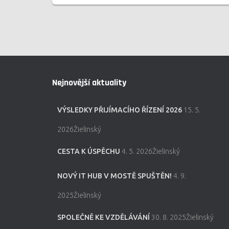
Nejnovější aktuality
VÝSLEDKY PŘIJÍMACÍHO ŘÍZENÍ 2026
15. 5.
2026Žielinský
CESTA K ÚSPĚCHU
4. 5. 2026Žielinský
NOVÝ IT HUB V MOSTĚ SPUŠTĚN!
4. 9.
2025Žielinský
SPOLEČNĚ KE VZDĚLÁVÁNÍ
30. 8. 2025Žielinský