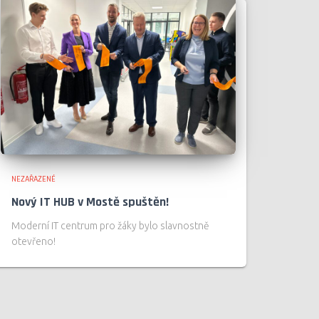
NEZAŘAZENÉ
Nový IT HUB v Mostě spuštěn!
Moderní IT centrum pro žáky bylo slavnostně
otevřeno!