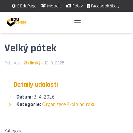
IS EduPage
Moodle
Fotky
Facebook školy
Školní videa
EDUSERVIS
P
Ř
E
Velký pátek
P
N
O
U
Publikoval
Žielinský
v
12. 9. 2025
T
N
A
Detaily události
V
I
G
Datum:
3. 4. 2026
A
Kategorie:
Organizace školního roku
C
I
Kategorie: