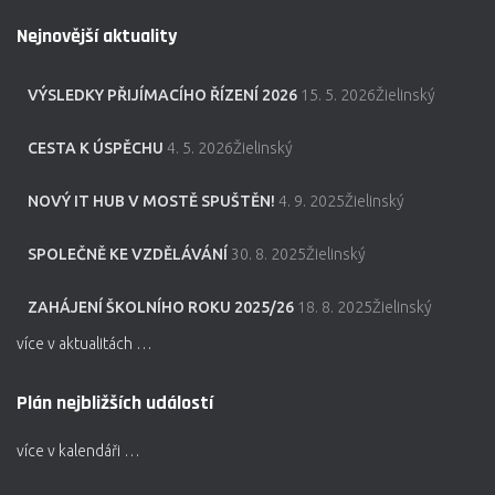
Nejnovější aktuality
VÝSLEDKY PŘIJÍMACÍHO ŘÍZENÍ 2026
15. 5. 2026Žielinský
CESTA K ÚSPĚCHU
4. 5. 2026Žielinský
NOVÝ IT HUB V MOSTĚ SPUŠTĚN!
4. 9. 2025Žielinský
SPOLEČNĚ KE VZDĚLÁVÁNÍ
30. 8. 2025Žielinský
ZAHÁJENÍ ŠKOLNÍHO ROKU 2025/26
18. 8. 2025Žielinský
více v aktualitách …
Plán nejbližších událostí
více v kalendáři …