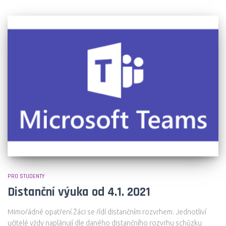
PRO STUDENTY
Distanční výuka od 4.1. 2021
Mimořádné opatření Žáci se řídí distančním rozvrhem. Jednotliví
učitelé vždy naplánují dle daného distančního rozvrhu schůzku