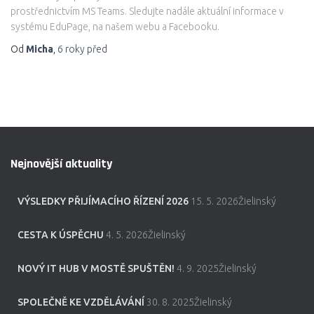
prostřednictvím MS Teams. Sledujte nadále aktuální informace v
systému EduPage, na našem webu a Facebooku.
Od
Micha
,
6 roky
před
Nejnovější aktuality
VÝSLEDKY PŘIJÍMACÍHO ŘÍZENÍ 2026
15. 5. 2026Žielinský
CESTA K ÚSPĚCHU
4. 5. 2026Žielinský
NOVÝ IT HUB V MOSTĚ SPUŠTĚN!
4. 9. 2025Žielinský
SPOLEČNĚ KE VZDĚLÁVÁNÍ
30. 8. 2025Žielinský