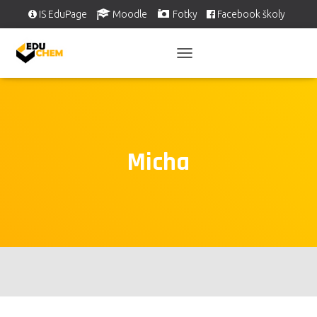
IS EduPage
Moodle
Fotky
Facebook školy
Školní videa
EDUSERVIS
PŘEPNOUT
NAVIGACI
Micha