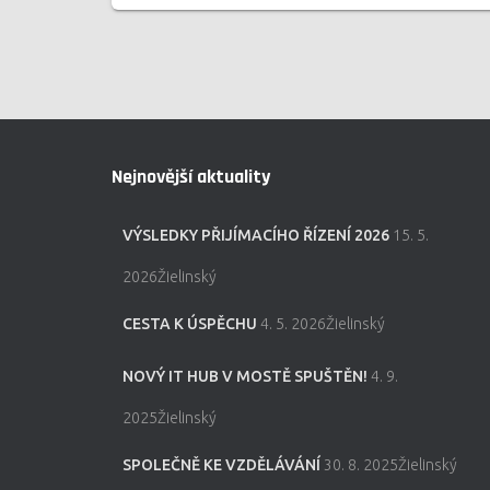
Nejnovější aktuality
VÝSLEDKY PŘIJÍMACÍHO ŘÍZENÍ 2026
15. 5.
2026Žielinský
CESTA K ÚSPĚCHU
4. 5. 2026Žielinský
NOVÝ IT HUB V MOSTĚ SPUŠTĚN!
4. 9.
2025Žielinský
SPOLEČNĚ KE VZDĚLÁVÁNÍ
30. 8. 2025Žielinský