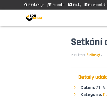
IS EduPage
Moodle
Fotky
Facebook šk
Setkání 
Publikoval
Žielinský
v
7.
Detaily udál
Datum:
21. 6.
Kategorie:
Ku