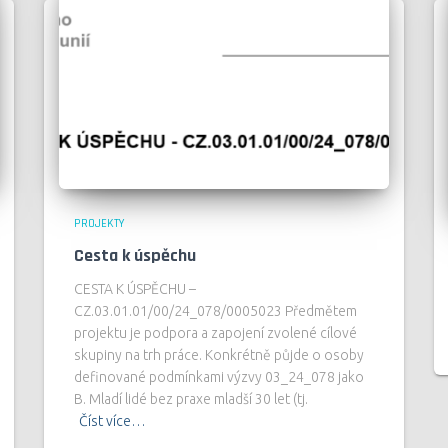
PROJEKTY
Cesta k úspěchu
CESTA K ÚSPĚCHU –
CZ.03.01.01/00/24_078/0005023 Předmětem
projektu je podpora a zapojení zvolené cílové
skupiny na trh práce. Konkrétně půjde o osoby
definované podmínkami výzvy 03_24_078 jako
B. Mladí lidé bez praxe mladší 30 let (tj.
Číst více…