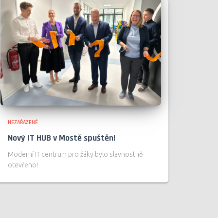
NEZAŘAZENÉ
Nový IT HUB v Mostě spuštěn!
Moderní IT centrum pro žáky bylo slavnostně
otevřeno!