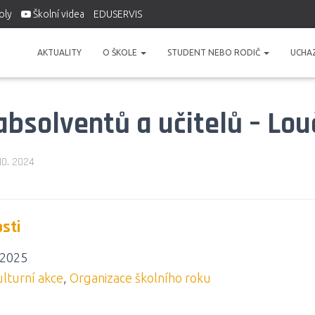
oly
Školní videa
EDUSERVIS
AKTUALITY
O ŠKOLE
STUDENT NEBO RODIČ
UCHA
absolventů a učitelů – Lou
 10. 2024
osti
 2025
lturní akce
,
Organizace školního roku