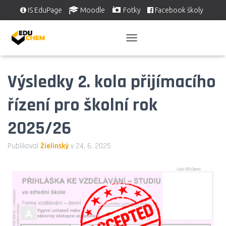
IS EduPage
Moodle
Fotky
Facebook školy
Školní videa
EDUSERVIS
P
Ř
E
Výsledky 2. kola přijímacího
P
N
O
řízení pro školní rok
U
T
2025/26
N
A
V
Publikoval
Žielinský
v
24. 6. 2025
I
G
A
C
I