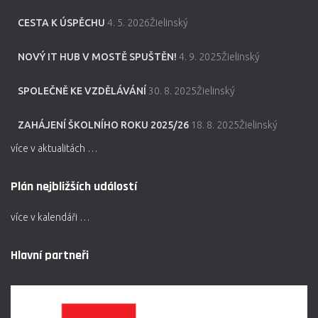
CESTA K ÚSPĚCHU
4. 5. 2026Žielinský
NOVÝ IT HUB V MOSTĚ SPUŠTĚN!
4. 9. 2025Žielinský
SPOLEČNĚ KE VZDĚLÁVÁNÍ
30. 8. 2025Žielinský
ZAHÁJENÍ ŠKOLNÍHO ROKU 2025/26
18. 8. 2025Žielinský
více v aktualitách …
Plán nejbližších událostí
více v kalendáři …
Hlavní partneři