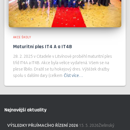
AKCE ŠKOLY
Maturitní ples IT4 A a IT4B
28. 2. 2025 v Citadele v Litvínově proběhl maturitní ples
tříd IT4A a IT4B. Akce byla velice vydařená. Všem se na
plese líbilo. Dražil se tu hokejový dres. Výtěžek dražby
spolu s dalšími dary (celkem
Číst více…
Nejnovější aktuality
VÝSLEDKY PŘIJÍMACÍHO ŘÍZENÍ 2026
15. 5. 2026Žielinský