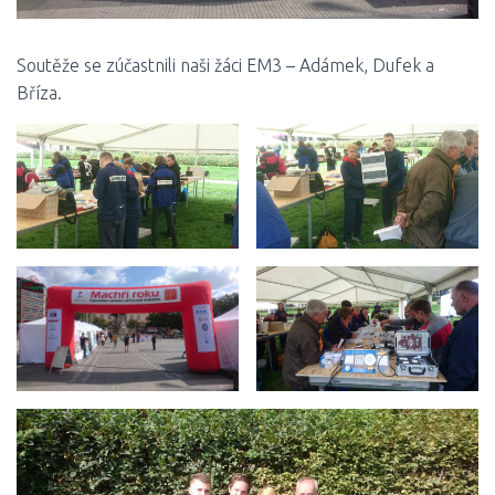
Soutěže se zúčastnili naši žáci EM3 – Adámek, Dufek a
Bříza.