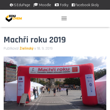
IS EduPage
Moodle
Fotky
Facebook školy
Školní videa
EDUSERVIS
P
Ř
E
Machři roku 2019
P
N
O
Publikoval
Žielinský
v
18. 9. 2019
U
T
N
A
V
I
G
A
C
I