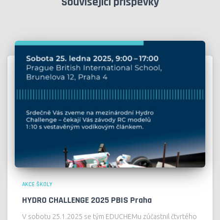
Související příspěvky
AKCE ŠKOLY
HYDRO CHALLENGE 2025 PBIS Praha
V sobotu 25.1.2025 se tým EDUCHEMu zúčastnil čtvrtého