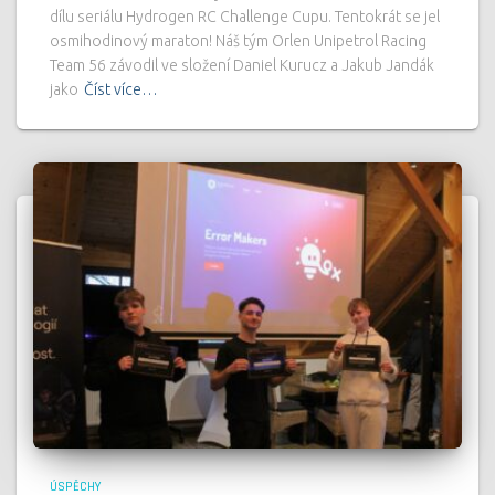
dílu seriálu Hydrogen RC Challenge Cupu. Tentokrát se jel
osmihodinový maraton! Náš tým Orlen Unipetrol Racing
Team 56 závodil ve složení Daniel Kurucz a Jakub Jandák
jako
Číst více…
ÚSPĚCHY