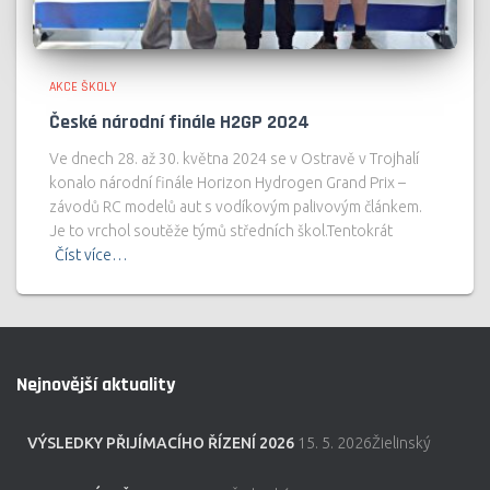
AKCE ŠKOLY
České národní finále H2GP 2024
Ve dnech 28. až 30. května 2024 se v Ostravě v Trojhalí
konalo národní finále Horizon Hydrogen Grand Prix –
závodů RC modelů aut s vodíkovým palivovým článkem.
Je to vrchol soutěže týmů středních škol.Tentokrát
Číst více…
Nejnovější aktuality
VÝSLEDKY PŘIJÍMACÍHO ŘÍZENÍ 2026
15. 5. 2026Žielinský