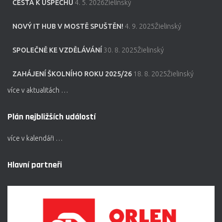
CESTA K ÚSPĚCHU
4. 5. 2026Žielinský
NOVÝ IT HUB V MOSTĚ SPUŠTĚN!
4. 9. 2025Žielinský
SPOLEČNĚ KE VZDĚLÁVÁNÍ
30. 8. 2025Žielinský
ZAHÁJENÍ ŠKOLNÍHO ROKU 2025/26
18. 8. 2025Žielinský
více v aktualitách …
Plán nejbližších událostí
více v kalendáři …
Hlavní partneři