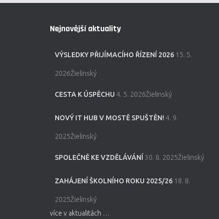
Nejnovější aktuality
VÝSLEDKY PŘIJÍMACÍHO ŘÍZENÍ 2026
15. 5.
2026Žielinský
CESTA K ÚSPĚCHU
4. 5. 2026Žielinský
NOVÝ IT HUB V MOSTĚ SPUŠTĚN!
4. 9.
2025Žielinský
SPOLEČNĚ KE VZDĚLÁVÁNÍ
30. 8. 2025Žielinský
ZAHÁJENÍ ŠKOLNÍHO ROKU 2025/26
18. 8.
2025Žielinský
více v aktualitách …