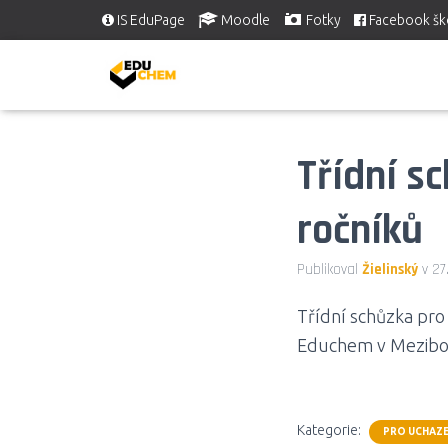
IS EduPage
Moodle
Fotky
Facebook šk
Třídní s
ročníků
Publikoval
Žielinský
v
27
Třídní schůzka pro
Educhem v Meziboří
Kategorie:
PRO UCHAZE