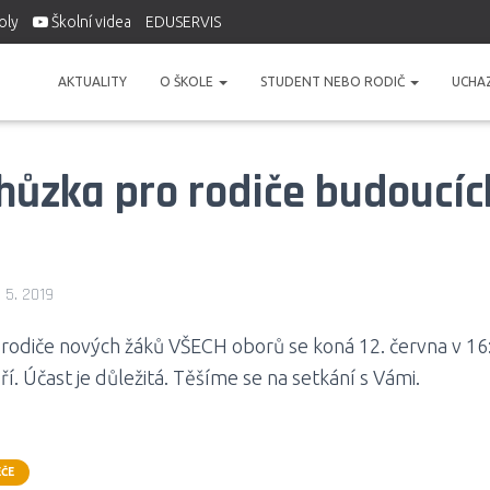
oly
Školní videa
EDUSERVIS
AKTUALITY
O ŠKOLE
STUDENT NEBO RODIČ
UCHA
chůzka pro rodiče budoucích
. 5. 2019
 rodiče nových žáků VŠECH oborů se koná 12. června v 16
. Účast je důležitá. Těšíme se na setkání s Vámi.
ČE