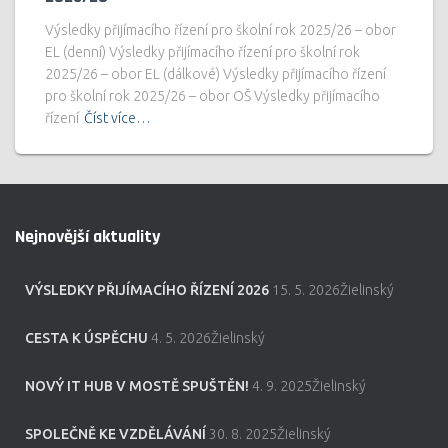
Výsledky přijímacího řízení pro školní rok 2025/26 – obor
EL (denní) Výsledky přijímacího řízení pro školní rok
2025/26 – obor EL (dálkové) Výsledky přijímacího řízení
pro školní rok 2025/26 – obor OŠ Výsledky přijímacího
řízení
Číst více…
Nejnovější aktuality
VÝSLEDKY PŘIJÍMACÍHO ŘÍZENÍ 2026
15. 5. 2026Žielinský
CESTA K ÚSPĚCHU
4. 5. 2026Žielinský
NOVÝ IT HUB V MOSTĚ SPUŠTĚN!
4. 9. 2025Žielinský
SPOLEČNĚ KE VZDĚLÁVÁNÍ
30. 8. 2025Žielinský