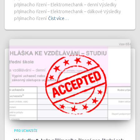
přijímacího řízení – Elektromechanik – denní Výsledky
přijímacího řízení – Elektromechanik – dálkové Výsledky
přijímacího řízení
Číst více…
PRO UCHAZEČE