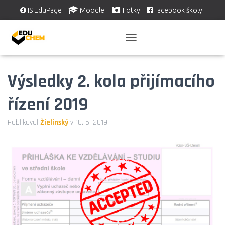
IS EduPage
Moodle
Fotky
Facebook školy
Školní videa
EDUSERVIS
P
Ř
E
Výsledky 2. kola přijímacího
P
N
O
řízení 2019
U
T
Publikoval
Žielinský
v
10. 5. 2019
N
A
V
I
G
A
C
I