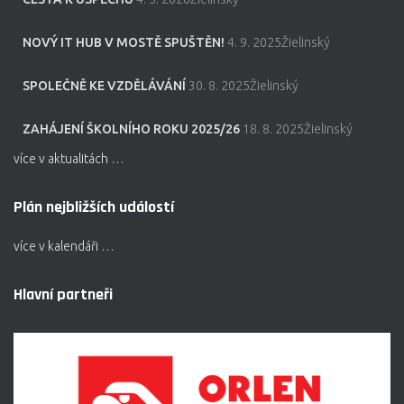
NOVÝ IT HUB V MOSTĚ SPUŠTĚN!
4. 9. 2025Žielinský
SPOLEČNĚ KE VZDĚLÁVÁNÍ
30. 8. 2025Žielinský
ZAHÁJENÍ ŠKOLNÍHO ROKU 2025/26
18. 8. 2025Žielinský
více v aktualitách …
Plán nejbližších událostí
více v kalendáři …
Hlavní partneři