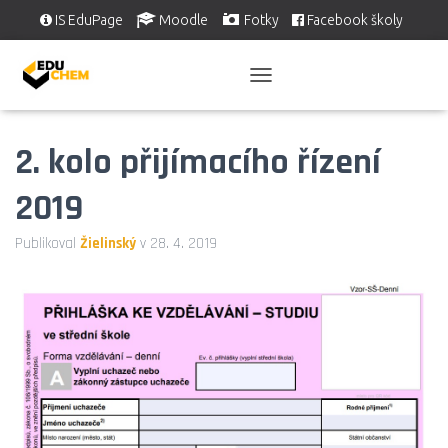
IS EduPage
Moodle
Fotky
Facebook školy
Školní videa
EDUSERVIS
P
Ř
E
2. kolo přijímacího řízení
P
N
O
2019
U
T
Publikoval
Žielinský
v
28. 4. 2019
N
A
V
I
G
A
C
I