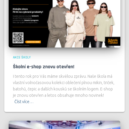
AKCE ŠKOLY
Školní e-shop znovu otevřen!
I tento rok pro Vás máme skvělou zprávu. Naše škola má
vlastní volnočasovou kolekci oblečení plnou mikin, triček,
batohů, čepic a dalších kousků se školním logem. E-shop
je znovu otevřen a letos obsahuje mnoho novinek!
Číst více…