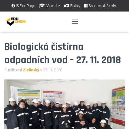
IS EduPage
Moodle
Fotky
Facebook školy
Školní videa
EDUSERVIS
P
Ř
E
Biologická čistírna
P
N
O
odpadních vod – 27. 11. 2018
U
T
Publikoval
Žielinský
v
27. 11. 2018
N
A
V
I
G
A
C
I