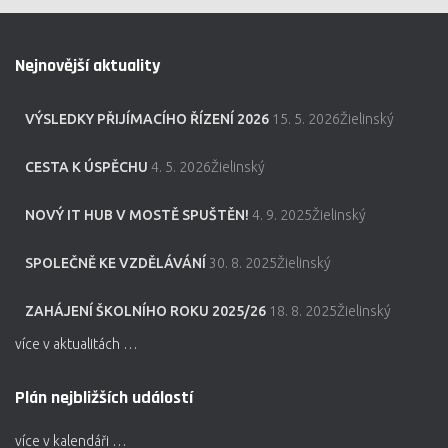
Nejnovější aktuality
VÝSLEDKY PŘIJÍMACÍHO ŘÍZENÍ 2026
15. 5. 2026Žielinský
CESTA K ÚSPĚCHU
4. 5. 2026Žielinský
NOVÝ IT HUB V MOSTĚ SPUŠTĚN!
4. 9. 2025Žielinský
SPOLEČNĚ KE VZDĚLÁVÁNÍ
30. 8. 2025Žielinský
ZAHÁJENÍ ŠKOLNÍHO ROKU 2025/26
18. 8. 2025Žielinský
více v aktualitách …
Plán nejbližších událostí
více v kalendáři …