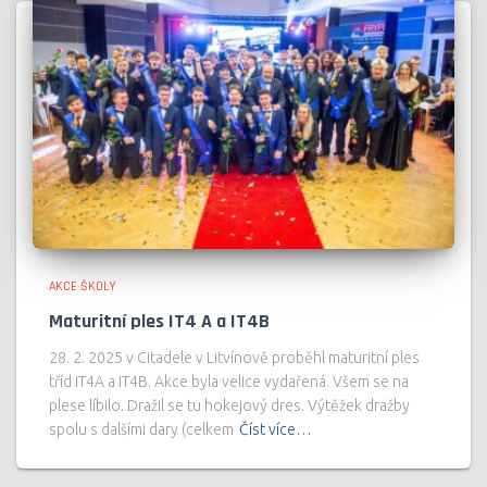
AKCE ŠKOLY
Maturitní ples IT4 A a IT4B
28. 2. 2025 v Citadele v Litvínově proběhl maturitní ples
tříd IT4A a IT4B. Akce byla velice vydařená. Všem se na
plese líbilo. Dražil se tu hokejový dres. Výtěžek dražby
spolu s dalšími dary (celkem
Číst více…