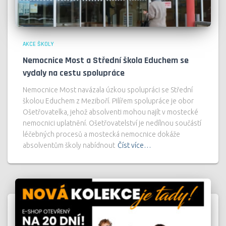
AKCE ŠKOLY
Nemocnice Most a Střední škola Educhem se
vydaly na cestu spolupráce
Nemocnice Most navázala úzkou spolupráci se Střední
školou Educhem z Meziboří. Pilířem spolupráce je obor
Ošetřovatelka, jehož absolventi mohou najít v mostecké
nemocnici uplatnění. Ošetřovatelství je nedílnou součástí
léčebných procesů a mostecká nemocnice dokáže
absolventům školy nabídnout
Číst více…