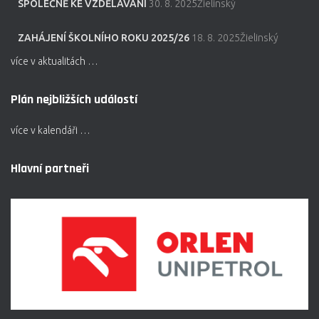
SPOLEČNĚ KE VZDĚLÁVÁNÍ
30. 8. 2025Žielinský
ZAHÁJENÍ ŠKOLNÍHO ROKU 2025/26
18. 8. 2025Žielinský
více v aktualitách …
Plán nejbližších událostí
více v kalendáři …
Hlavní partneři