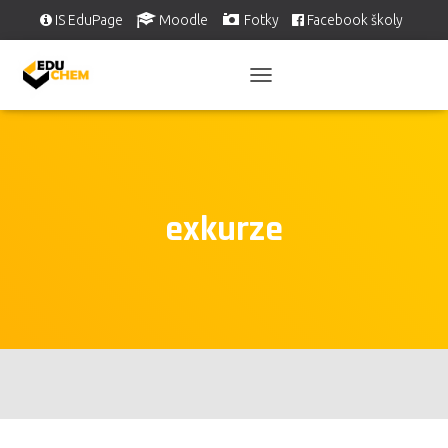
IS EduPage
Moodle
Fotky
Facebook školy
Školní videa
EDUSERVIS
PŘEPNOUT
NAVIGACI
exkurze