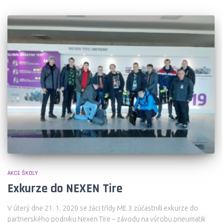
AKCE ŠKOLY
Exkurze do NEXEN Tire
V úterý dne 21. 1. 2020 se žáci třídy ME 3 zúčastnili exkurze do
partnerského podniku Nexen Tire – závodu na výrobu pneumatik