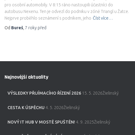
pro osobní automobily. V 8:15 ráno nastoupili účastníci do
autobusu Nexenu. Ten je odvezl do podniku v zóně Triangl u Žatce.
Nejprve proběhlo seznámení s podnikem, jeho
Číst více…
Od
Bureš
,
7 roky
před
Nejnovější aktuality
VÝSLEDKY PŘIJÍMACÍHO ŘÍZENÍ 2026
15. 5. 2026Žielinský
CESTA K ÚSPĚCHU
4. 5. 2026Žielinský
NOVÝ IT HUB V MOSTĚ SPUŠTĚN!
4. 9. 2025Žielinský