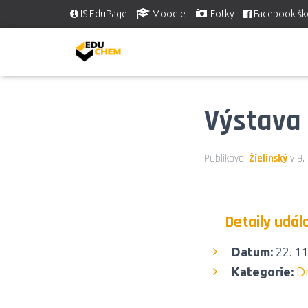
IS EduPage
Moodle
Fotky
Facebook šk
Výstava
Publikoval
Žielinský
v
9.
Detaily udál
Datum:
22. 1
Kategorie:
D