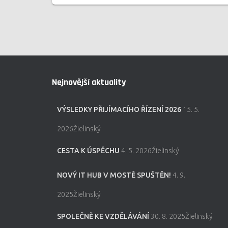
Nejnovější aktuality
VÝSLEDKY PŘIJÍMACÍHO ŘÍZENÍ 2026
15. 5.
2026Žielinský
CESTA K ÚSPĚCHU
4. 5. 2026Žielinský
NOVÝ IT HUB V MOSTĚ SPUŠTĚN!
4. 9.
2025Žielinský
SPOLEČNĚ KE VZDĚLÁVÁNÍ
30. 8. 2025Žielinský