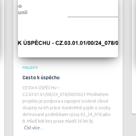
PROJEKTY
Cesta k úspěchu
CESTA K ÚSPĚCHU –
CZ.03.01.01/00/24_078/0005023 Předmětem
projektu je podpora a zapojení zvolené cílové
skupiny na trh práce. Konkrétně půjde o osoby
definované podmínkami výzvy 03_24_078 jako
B. Mladí lidé bez praxe mladší 30 let (tj.
Číst více…