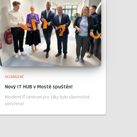
NEZAŘAZENÉ
Nový IT HUB v Mostě spuštěn!
Moderní IT centrum pro žáky bylo slavnostně
otevřeno!