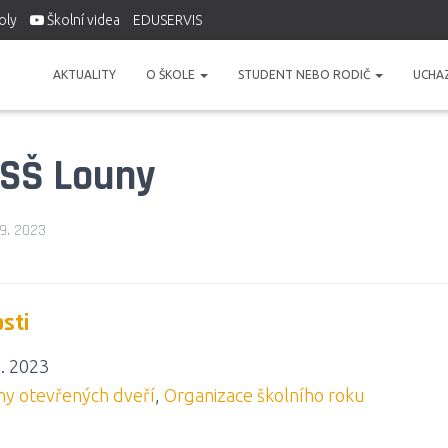
oly
Školní videa
EDUSERVIS
AKTUALITY
O ŠKOLE
STUDENT NEBO RODIČ
UCHA
 SŠ Louny
 9. 2023
osti
1. 2023
ny otevřených dveří
,
Organizace školního roku