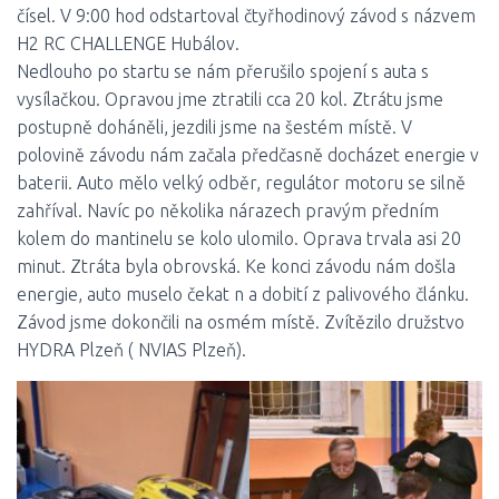
čísel. V 9:00 hod odstartoval čtyřhodinový závod s názvem
H2 RC CHALLENGE Hubálov.
Nedlouho po startu se nám přerušilo spojení s auta s
vysílačkou. Opravou jme ztratili cca 20 kol. Ztrátu jsme
postupně doháněli, jezdili jsme na šestém místě. V
polovině závodu nám začala předčasně docházet energie v
baterii. Auto mělo velký odběr, regulátor motoru se silně
zahříval. Navíc po několika nárazech pravým předním
kolem do mantinelu se kolo ulomilo. Oprava trvala asi 20
minut. Ztráta byla obrovská. Ke konci závodu nám došla
energie, auto muselo čekat n a dobití z palivového článku.
Závod jsme dokončili na osmém místě. Zvítězilo družstvo
HYDRA Plzeň ( NVIAS Plzeň).