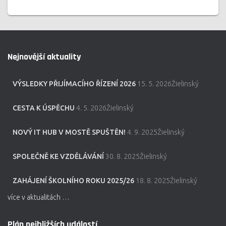
Nejnovější aktuality
VÝSLEDKY PŘIJÍMACÍHO ŘÍZENÍ 2026
15. 5. 2026Žielinský
CESTA K ÚSPĚCHU
4. 5. 2026Žielinský
NOVÝ IT HUB V MOSTĚ SPUŠTĚN!
4. 9. 2025Žielinský
SPOLEČNĚ KE VZDĚLÁVÁNÍ
30. 8. 2025Žielinský
ZAHÁJENÍ ŠKOLNÍHO ROKU 2025/26
18. 8. 2025Žielinský
více v aktualitách …
Plán nejbližších událostí