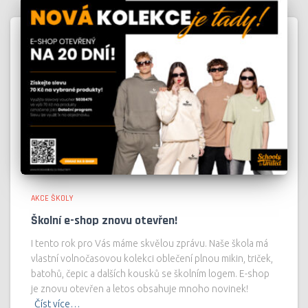
AKCE ŠKOLY
Školní e-shop znovu otevřen!
I tento rok pro Vás máme skvělou zprávu. Naše škola má
vlastní volnočasovou kolekci oblečení plnou mikin, triček,
batohů, čepic a dalších kousků se školním logem. E-shop
je znovu otevřen a letos obsahuje mnoho novinek!
Číst více…