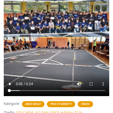
Kategorie:
AKCE ŠKOLY
PRO STUDENTY
VIDEO
Značky:
EDUCHEM
H2 CHALLENGE Hubálov 2024