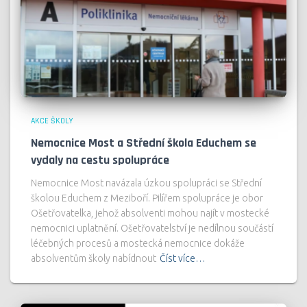
AKCE ŠKOLY
Nemocnice Most a Střední škola Educhem se
vydaly na cestu spolupráce
Nemocnice Most navázala úzkou spolupráci se Střední
školou Educhem z Meziboří. Pilířem spolupráce je obor
Ošetřovatelka, jehož absolventi mohou najít v mostecké
nemocnici uplatnění. Ošetřovatelství je nedílnou součástí
léčebných procesů a mostecká nemocnice dokáže
absolventům školy nabídnout
Číst více…