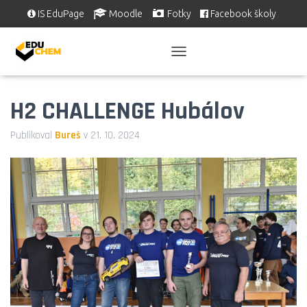
IS EduPage
Moodle
Fotky
Facebook školy
Školní videa
EDUSERVIS
P
Ř
E
H2 CHALLENGE Hubálov
P
N
O
Publikoval
Bureš
v
21. 10. 2024
U
T
N
A
V
I
G
A
C
I