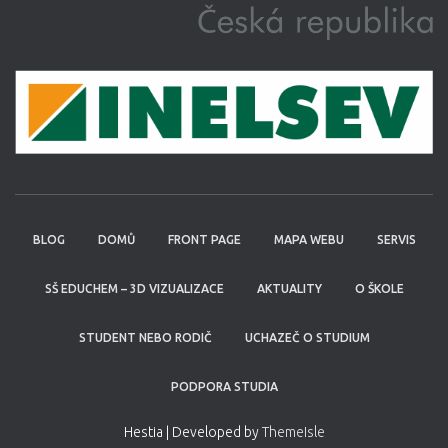
BLOG
DOMŮ
FRONT PAGE
MAPA WEBU
SERVIS
SŠ EDUCHEM – 3D VIZUALIZACE
AKTUALITY
O ŠKOLE
STUDENT NEBO RODIČ
UCHAZEČ O STUDIUM
PODPORA STUDIA
Hestia | Developed by
ThemeIsle