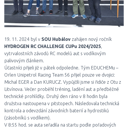
19. 11. 2024 byl v
SOU Hubálov
zahájen nový ročník
HYDROGEN RC CHALLENGE CUPu 2024/2025
,
vytrvalostních závodů RC modelů aut s vodíkovým
palivovým článkem.
Účastníci přijeli již v pátek odpoledne. Tým EDUCHEMu –
Orlen Unipetrol Racing Team 56 přijel pouze ve dvojici:
Michal EGER a Dan KURUCZ. Vypůjčili jsme si řidiče z Otu z
Litvínova. Večer proběhl tréning, ladění aut a předběžné
technické prohlídky. Druhý den ráno v 8 hodin byla
družstva nastoupena v pitstopech. Následovala technická
kontrola a odevzdání závodních baterií a hydrostiků
(zásobníků s vodíkem).
V 8:55 hod. se auta seřadila na startu podle pořadových