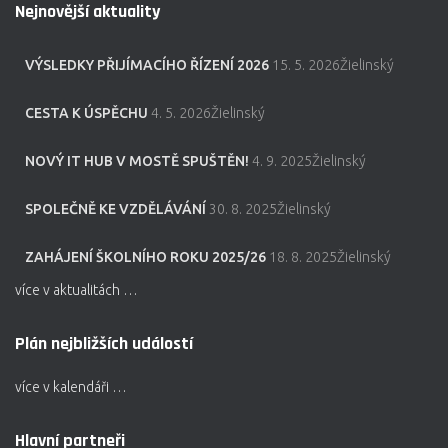
Nejnovější aktuality
VÝSLEDKY PŘIJÍMACÍHO ŘÍZENÍ 2026
15. 5. 2026Žielinský
CESTA K ÚSPĚCHU
4. 5. 2026Žielinský
NOVÝ IT HUB V MOSTĚ SPUŠTĚN!
4. 9. 2025Žielinský
SPOLEČNĚ KE VZDĚLÁVÁNÍ
30. 8. 2025Žielinský
ZAHÁJENÍ ŠKOLNÍHO ROKU 2025/26
18. 8. 2025Žielinský
více v aktualitách …
Plán nejbližších událostí
více v kalendáři …
Hlavní partneři