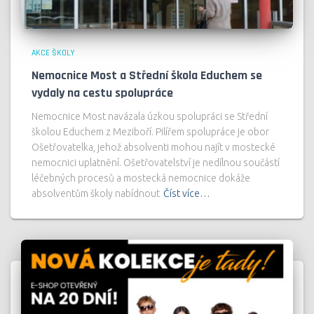
AKCE ŠKOLY
Nemocnice Most a Střední škola Educhem se
vydaly na cestu spolupráce
Nemocnice Most navázala úzkou spolupráci se Střední
školou Educhem z Meziboří. Pilířem spolupráce je obor
Ošetřovatelka, jehož absolventi mohou najít v mostecké
nemocnici uplatnění. Ošetřovatelství je nedílnou součástí
léčebných procesů a mostecká nemocnice dokáže
absolventům školy nabídnout
Číst více…