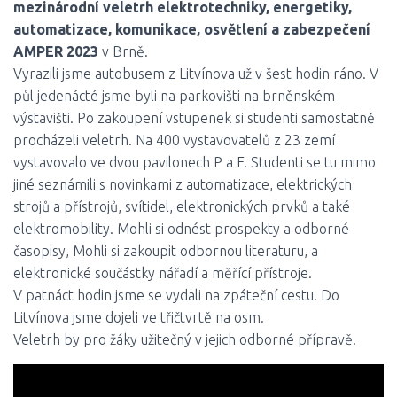
mezinárodní veletrh elektrotechniky, energetiky,
automatizace, komunikace, osvětlení a zabezpečení
AMPER 2023
v Brně.
Vyrazili jsme autobusem z Litvínova už v šest hodin ráno. V
půl jedenácté jsme byli na parkovišti na brněnském
výstavišti. Po zakoupení vstupenek si studenti samostatně
procházeli veletrh. Na 400 vystavovatelů z 23 zemí
vystavovalo ve dvou pavilonech P a F. Studenti se tu mimo
jiné seznámili s novinkami z automatizace, elektrických
strojů a přístrojů, svítidel, elektronických prvků a také
elektromobility. Mohli si odnést prospekty a odborné
časopisy, Mohli si zakoupit odbornou literaturu, a
elektronické součástky nářadí a měřící přístroje.
V patnáct hodin jsme se vydali na zpáteční cestu. Do
Litvínova jsme dojeli ve třičtvrtě na osm.
Veletrh by pro žáky užitečný v jejich odborné přípravě.