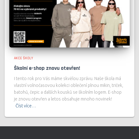
AKCE ŠKOLY
Školní e-shop znovu otevřen!
I tento rok pro Vás máme skvělou zprávu. Naše škola má
vlastní volnočasovou kolekci oblečení plnou mikin, triček,
batohů, čepic a dalších kousků se školním logem. E-shop
je znovu otevřen a letos obsahuje mnoho novinek!
Číst více…