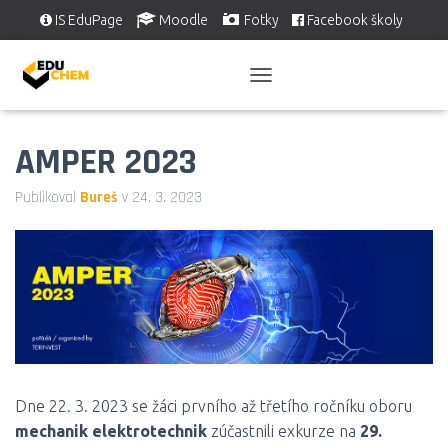
IS EduPage
Moodle
Fotky
Facebook školy
Školní videa
EDUSERVIS
P
Ř
E
AMPER 2023
P
N
O
Publikoval
Bureš
v
24. 3. 2023
U
T
N
A
V
I
G
A
C
I
Dne 22. 3. 2023 se žáci prvního až třetího ročníku oboru
mechanik elektrotechnik
zúčastnili exkurze na
29.