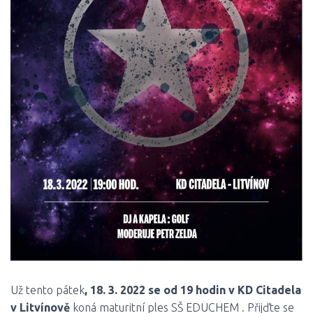
Už tento pátek
, 18. 3. 2022 se od 19 hodin v KD Citadela
v Litvínově
koná maturitní ples SŠ EDUCHEM . Přijďte se