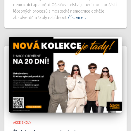
nemocnici uplatnění. Ošetřovatelství je nedílnou součástí
léčebných procesů a mostecká nemocnice dokáže
absolventům školy nabídnout
Číst více…
AKCE ŠKOLY