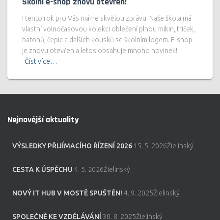
Školní e-shop znovu otevřen!
I tento rok pro Vás máme skvělou zprávu. Naše škola má
vlastní volnočasovou kolekci oblečení plnou mikin, triček,
batohů, čepic a dalších kousků se školním logem. E-shop
je znovu otevřen a letos obsahuje mnoho novinek!
Číst více…
Nejnovější aktuality
VÝSLEDKY PŘIJÍMACÍHO ŘÍZENÍ 2026
15. 5. 2026Žielinský
CESTA K ÚSPĚCHU
4. 5. 2026Žielinský
NOVÝ IT HUB V MOSTĚ SPUŠTĚN!
4. 9. 2025Žielinský
SPOLEČNĚ KE VZDĚLÁVÁNÍ
30. 8. 2025Žielinský