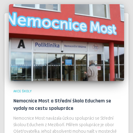
AKCE ŠKOLY
Nemocnice Most a Střední škola Educhem se
vydaly na cestu spolupráce
Nemocnice Most navázala úzkou spolupráci se Střední
školou Educhem z Meziboří. Pilířem spolupráce je obor
Ošetřovatelka, jehož absolventi mohou najít v mostecké