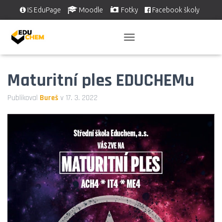
IS EduPage
Moodle
Fotky
Facebook školy
Školní videa
EDUSERVIS
P
Ř
E
Maturitní ples EDUCHEMu
P
N
O
Publikoval
Bureš
v
17. 3. 2022
U
T
N
A
V
I
G
A
C
I