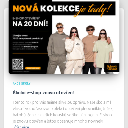
AKCE ŠKOLY
Školní e-shop znovu otevřen!
I tento rok pro Vás máme skvělou zprávu. Naše škola má
vlastní volnočasovou kolekci oblečení plnou mikin, triček,
batohů, čepic a dalších kousků se školním logem. E-shop
je znovu otevřen a letos obsahuje mnoho novinek!
Číst více…