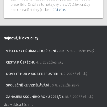
plese líbilo. Dražil se tu hokejový dres. Výtěžek dražby
spolu s dalšími dary (celkem
Číst více…
Nejnovější aktuality
VÝSLEDKY PŘIJÍMACÍHO ŘÍZENÍ 2026
15. 5. 2026Žielinský
CESTA K ÚSPĚCHU
4. 5. 2026Žielinský
NOVÝ IT HUB V MOSTĚ SPUŠTĚN!
4. 9. 2025Žielinský
SPOLEČNĚ KE VZDĚLÁVÁNÍ
30. 8. 2025Žielinský
ZAHÁJENÍ ŠKOLNÍHO ROKU 2025/26
18. 8. 2025Žielinský
více v aktualitách …