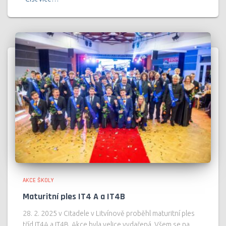
AKCE ŠKOLY
Maturitní ples IT4 A a IT4B
28. 2. 2025 v Citadele v Litvínově proběhl maturitní ples
tříd IT4A a IT4B. Akce byla velice vydařená. Všem se na