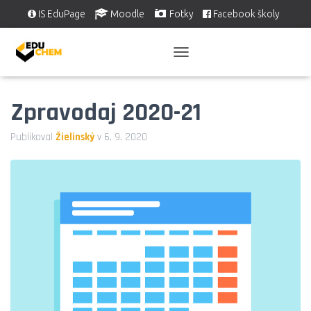
IS EduPage
Moodle
Fotky
Facebook školy
Školní videa
EDUSERVIS
P
Ř
E
Zpravodaj 2020-21
P
N
O
Publikoval
Žielinský
v
6. 9. 2020
U
T
N
A
V
I
G
A
C
I