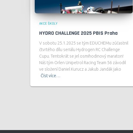
AKCE ŠKOLY
HYDRO CHALLENGE 2025 PBIS Praha
V sobotu 25.1.2025 se tým EDUCHEMu zúčastnil
čtvrtého dílu seriálu Hydrogen RC Challenge
Cupu. Tentokrát se jel osmihodinový maraton!
Náš tým Orlen Unipetrol Racing Team 56 závodil
ve složení Daniel Kurucz a Jakub Jandák jako
Číst více…