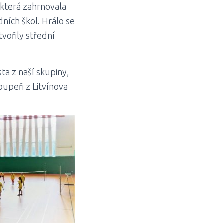
 která zahrnovala
dních škol. Hrálo se
vořily střední
sta z naší skupiny,
oupeři z Litvínova