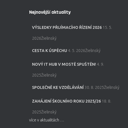
Nejnovější aktuality
VÝSLEDKY PŘIJÍMACÍHO ŘÍZENÍ 2026
15. 5.
2026Žielinský
CESTA K ÚSPĚCHU
4. 5. 2026Žielinský
NOVÝ IT HUB V MOSTĚ SPUŠTĚN!
4. 9.
2025Žielinský
SPOLEČNĚ KE VZDĚLÁVÁNÍ
30. 8. 2025Žielinský
ZAHÁJENÍ ŠKOLNÍHO ROKU 2025/26
18. 8.
2025Žielinský
více v aktualitách …