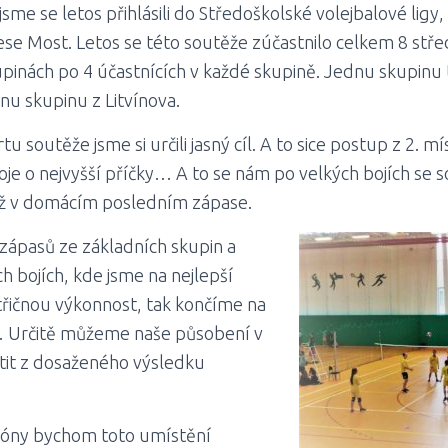
me se letos přihlásili do Středoškolské volejbalové ligy,
ese Most. Letos se této soutěže zúčastnilo celkem 8 stře
upinách po 4 účastnících v každé skupině. Jednu skupinu t
nu skupinu z Litvínova.
 soutěže jsme si určili jasný cíl. A to sice postup z 2. mí
je o nejvyšší příčky… A to se nám po velkých bojích se s
ž v domácím posledním zápase.
zápasů ze základních skupin a
h bojích, kde jsme na nejlepší
třičnou výkonnost, tak končíme na
 Určitě můžeme naše působení v
tit z dosaženého výsledku
óny bychom toto umístění