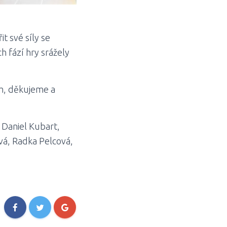
it své síly se
h fází hry srážely
em, děkujeme a
 Daniel Kubart,
vá, Radka Pelcová,