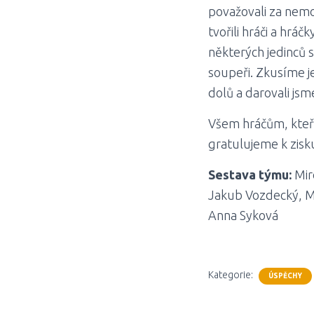
považovali za nem
tvořili hráči a hráčk
některých jedinců se
soupeři. Zkusíme je
dolů a darovali js
Všem hráčům, kteří
gratulujeme k zisku
Sestava týmu:
Mir
Jakub Vozdecký, Ma
Anna Syková
Kategorie:
ÚSPĚCHY