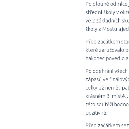
Po dlouhé odmlce js
střední školy v okr
ve 2 základních sk
školy z Mostu a jed
Před začátkem startu
které zaručovalo bo
nakonec povedlo a
Po odehrání všech 
zápasů ve finálovýc
celky už neměli pa
krásném 3. místě…
této soutěži hodno
pozitivně.
Před začátkem sez