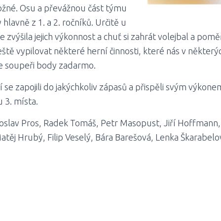
ožné. Osu a převážnou část týmu
y hlavně z 1. a 2. ročníků. Určitě u
 zvýšila jejich výkonnost a chuť si zahrát volejbal a poměř
ště vypilovat některé herní činnosti, které nás v některýc
me soupeři body zadarmo.
 se zapojili do jakýchkoliv zápasů a přispěli svým výkon
 3. místa.
oslav Pros, Radek Tomáš, Petr Masopust, Jiří Hoffmann,
těj Hrubý, Filip Veselý, Bára Barešová, Lenka Škarabelo