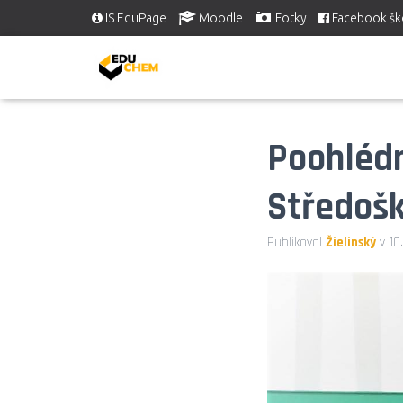
IS EduPage
Moodle
Fotky
Facebook šk
Poohlédn
Středošk
Publikoval
Žielinský
v
10