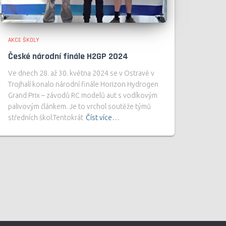
AKCE ŠKOLY
České národní finále H2GP 2024
Ve dnech 28. až 30. května 2024 se v Ostravě v
Trojhalí konalo národní finále Horizon Hydrogen
Grand Prix – závodů RC modelů aut s vodíkovým
palivovým článkem. Je to vrchol soutěže týmů
středních škol.Tentokrát
Číst více…