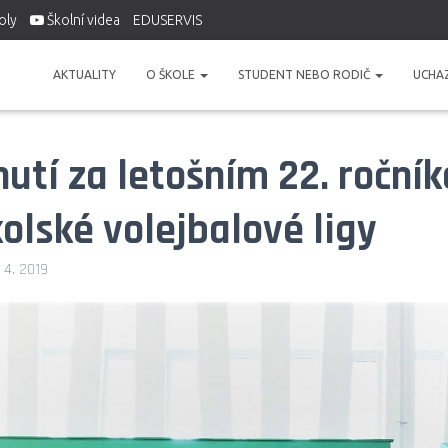
oly
Školní videa
EDUSERVIS
AKTUALITY
O ŠKOLE
STUDENT NEBO RODIČ
UCHA
utí za letošním 22. roční
olské volejbalové ligy
. 4. 2019