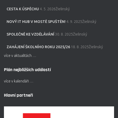
CESTA K ÚSPĚCHU
4. 5. 2026Žielinský
NOVÝ IT HUB V MOSTĚ SPUŠTĚN!
4. 9. 2025Žielinský
SPOLEČNĚ KE VZDĚLÁVÁNÍ
30. 8. 2025Žielinský
ZAHÁJENÍ ŠKOLNÍHO ROKU 2025/26
18. 8. 2025Žielinský
více v aktualitách …
Plán nejbližších událostí
více v kalendáři …
Hlavní partneři