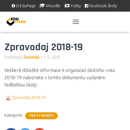
IS EduPage
Moodle
Fotky
Facebook školy
Školní videa
EDUSERVIS
P
Ř
E
Zpravodaj 2018-19
P
N
O
Publikoval
Žielinský
v
1. 9. 2018
U
T
Veškeré důležité informace k organizaci školního roku
N
A
2018-19 naleznete v tomto dokumentu vydaném
V
ředitelkou školy:
I
G
Zpravodaj 2018-19
A
C
I
Kategorie:
PRO STUDENTY