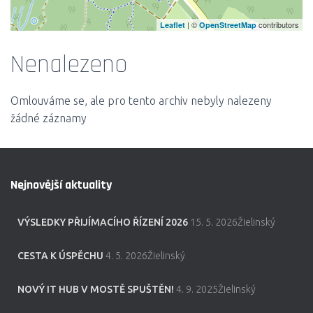
| ©
contributors
Leaflet
OpenStreetMap
Nenalezeno
Omlouváme se, ale pro tento archiv nebyly nalezeny
žádné záznamy
Nejnovější aktuality
VÝSLEDKY PŘIJÍMACÍHO ŘÍZENÍ 2026
15. 5. 2026Žielinský
CESTA K ÚSPĚCHU
4. 5. 2026Žielinský
NOVÝ IT HUB V MOSTĚ SPUŠTĚN!
4. 9. 2025Žielinský