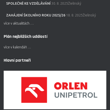
SPOLEČNĚ KE VZDĚLÁVÁNÍ
30. 8. 2025Žielinský
ZAHÁJENÍ ŠKOLNÍHO ROKU 2025/26
18. 8. 2025Žielinský
více v aktualitách …
Plán nejbližších událostí
více v kalendáři …
Hlavní partneři