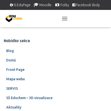
IS EduPage
Moodle
Fotky
Facebook školy
Školní videa
EDUSERVIS
PŘEPNOUT
NAVIGACI
Nabídka sekce
Blog
Domů
Front Page
Mapa webu
SERVIS
SŠ Educhem – 3D vizualizace
Aktuality