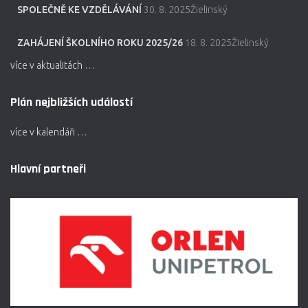
SPOLEČNĚ KE VZDĚLÁVÁNÍ
30. 8. 2025Žielinský
ZAHÁJENÍ ŠKOLNÍHO ROKU 2025/26
18. 8. 2025Žielinský
více v aktualitách …
Plán nejbližších událostí
více v kalendáři …
Hlavní partneři