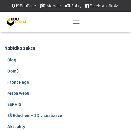
IS EduPage
Moodle
Fotky
Facebook školy
Školní videa
EDUSERVIS
PŘEPNOUT
NAVIGACI
Nabídka sekce
Blog
Domů
Front Page
Mapa webu
SERVIS
SŠ Educhem – 3D vizualizace
Aktuality