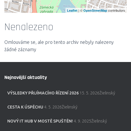
| ©
contributors
Leaflet
OpenStreetMap
Nenalezeno
Omlouváme se, ale pro tento archiv nebyly nalezeny
žádné záznamy
Nejnovější aktuality
VÝSLEDKY PŘIJÍMACÍHO ŘÍZENÍ 2026
15. 5. 2026Žielinský
CESTA K ÚSPĚCHU
4. 5. 2026Žielinský
NOVÝ IT HUB V MOSTĚ SPUŠTĚN!
4. 9. 2025Žielinský