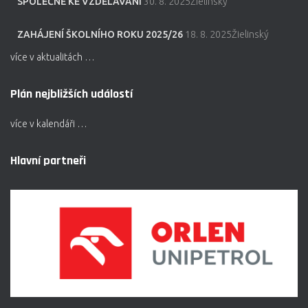
SPOLEČNĚ KE VZDĚLÁVÁNÍ
30. 8. 2025Žielinský
ZAHÁJENÍ ŠKOLNÍHO ROKU 2025/26
18. 8. 2025Žielinský
více v aktualitách …
Plán nejbližších událostí
více v kalendáři …
Hlavní partneři