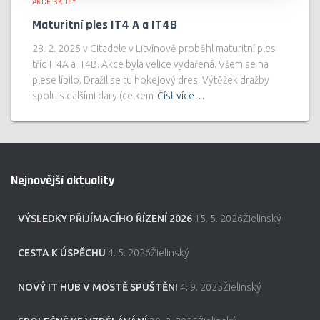
AKCE ŠKOLY
Maturitní ples IT4 A a IT4B
28. 2. 2025 v Citadele v Litvínově proběhl maturitní ples
tříd IT4A a IT4B. Akce byla velice vydařená. Všem se na
plese líbilo. Dražil se tu hokejový dres. Výtěžek dražby
spolu s dalšími dary (celkem
Číst více…
Nejnovější aktuality
VÝSLEDKY PŘIJÍMACÍHO ŘÍZENÍ 2026
15. 5. 2026Žielinský
CESTA K ÚSPĚCHU
4. 5. 2026Žielinský
NOVÝ IT HUB V MOSTĚ SPUŠTĚN!
4. 9. 2025Žielinský