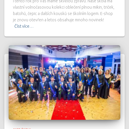
I tento rok pro Vás máme skvělou zprávu. Naše škola má
vlastní volnočasovou kolekci oblečení plnou mikin, triček,
batohů, čepic a dalších kousků se školním logem. E-shop
je znovu otevřen a letos obsahuje mnoho novinek!
Číst více…