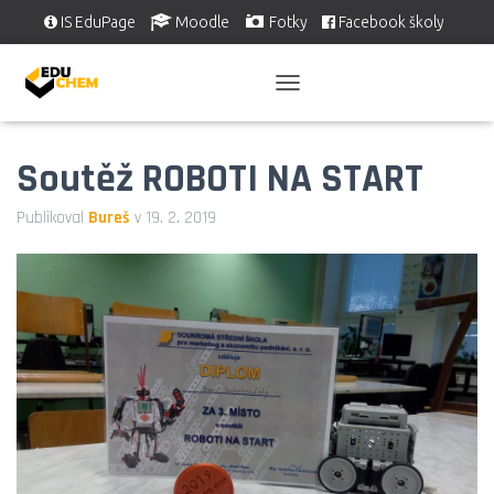
IS EduPage
Moodle
Fotky
Facebook školy
Školní videa
EDUSERVIS
P
Ř
E
Soutěž ROBOTI NA START
P
N
O
Publikoval
Bureš
v
19. 2. 2019
U
T
N
A
V
I
G
A
C
I