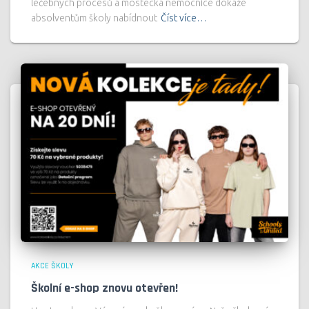
léčebných procesů a mostecká nemocnice dokáže
absolventům školy nabídnout
Číst více…
AKCE ŠKOLY
Školní e-shop znovu otevřen!