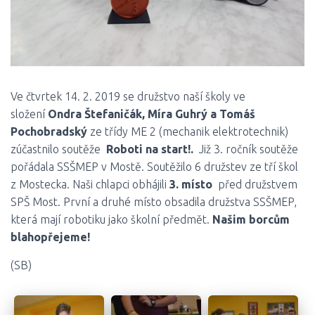
Ve čtvrtek 14. 2. 2019 se družstvo naší školy ve
složení
Ondra Štefaničák, Míra Guhrý a Tomáš
Pochobradský
ze třídy ME 2 (mechanik elektrotechnik)
zúčastnilo soutěže
Roboti na start!.
Již 3. ročník soutěže
pořádala SSŠMEP v Mostě. Soutěžilo 6 družstev ze tří škol
z Mostecka. Naši chlapci obhájili
3. místo
před družstvem
SPŠ Most. První a druhé místo obsadila družstva SSŠMEP,
která mají robotiku jako školní předmět.
Našim borcům
blahopřejeme!
(SB)