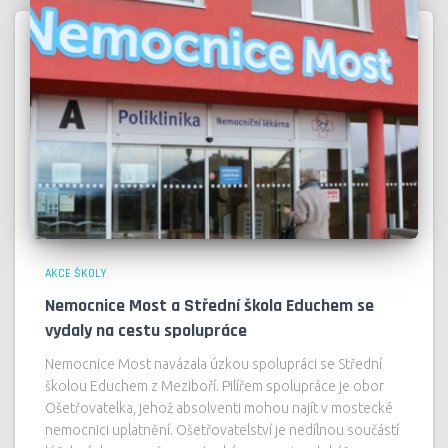
AKCE ŠKOLY
Nemocnice Most a Střední škola Educhem se
vydaly na cestu spolupráce
Nemocnice Most navázala úzkou spolupráci se Střední
školou Educhem z Meziboří. Pilířem spolupráce je obor
Ošetřovatelka, jehož absolventi mohou najít v mostecké
nemocnici uplatnění. Ošetřovatelství je nedílnou součástí